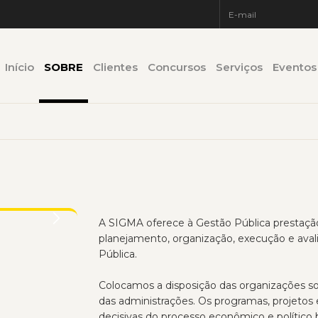
Início
SOBRE
Clientes
Concursos
Serviços
Eventos
A SIGMA oferece à Gestão Pública prestação 
planejamento, organização, execução e aval
Pública.
Colocamos a disposição das organizações s
das administrações. Os programas, projetos 
decisivas do processo econômico e político br