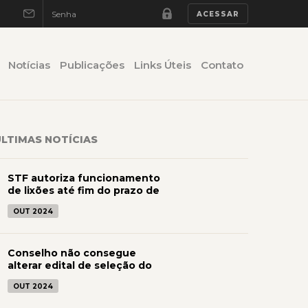
Notícias
Publicações
Links Úteis
Contato
ÚLTIMAS NOTÍCIAS
STF autoriza funcionamento
de lixões até fim do prazo de
licenciamento
OUT 2024
Conselho não consegue
alterar edital de seleção do
Estado de SC para enfermeiros
OUT 2024
e técnicos