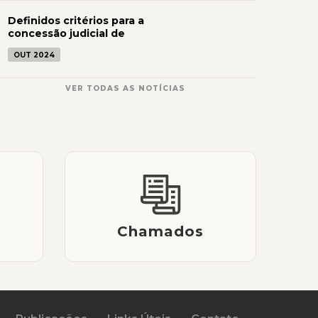
Definidos critérios para a
concessão judicial de
OUT 2024
medicamentos não
Novo prazo para responder dili
OUT 2024
incorporado ao SUS
VAAR do FUNDEB termina no p
VER TODAS AS NOTÍCIAS
Chamados